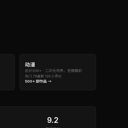
动漫
总计
500+
·
二次元世界，无限精彩
热门
78
最新
12
9.3
评分
500+
部作品 →
9.2