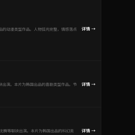
详情 →
品的动漫类型作品。人物弧光完整，情感落点
详情 →
袂出演。本片为韩国出品的喜剧类型作品。节
详情 →
、沈腾等联袂出演。本片为韩国出品的科幻类