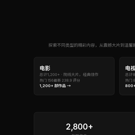
探索不同类型的精彩内容，从震撼大片到温馨
电影
电
总计
1,200+
·
院线大片，经典佳作
总计
热门
156
最新
23
8.9
评分
热门
1,200+
部作品 →
800
2,800+