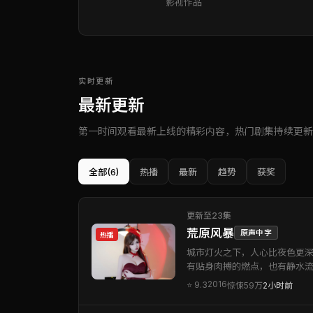
影视作品
实时更新
最新更新
第一时间观看最新上线的精彩内容，热门剧集持续更新
全部
(6)
热播
最新
趋势
获奖
更新至23集
荒原风暴
原声中字
热播
城市灯火之下，人心比夜色更
有贴身肉搏的燃点，也有静水
2016
⭐
9.3
惊悚
59万
2小时前