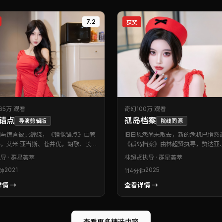
7.2
获奖
65万 观看
奇幻
100万 观看
锚点
孤岛档案
导演剪辑版
院线同源
相与谎言彼此缠绕，《镜像锚点》由管
旧日恩怨尚未散去，新的危机已悄然
，艾米·亚当斯、苍井优，胡歌、长泽
《孤岛档案》由林超贤执导，赞达亚
等联袂出演。本片为韩国出品的喜剧类
明，安藤樱、秦昊等联袂出演。本片
导 · 群星荟萃
林超贤
执导 · 群星荟萃
品。配乐与场面调度相互成就，营造出
台湾出品的奇幻类型作品。类型元素
2021
2025
分钟
114分钟
的沉浸氛围。值得在影院或大银幕设备
表达兼顾，娱乐性与思考性取得微妙
温。
推荐给偏爱氛围感与情绪张力的影迷
情 →
查看详情 →
查看更多精选内容