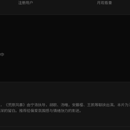
注册用户
月观看量
中
深，《荒原风暴》由宁浩执导，胡歌、汤唯，安藤樱、王凯等联袂出演。本片为
流深的留白。推荐给偏爱氛围感与情绪张力的影迷。