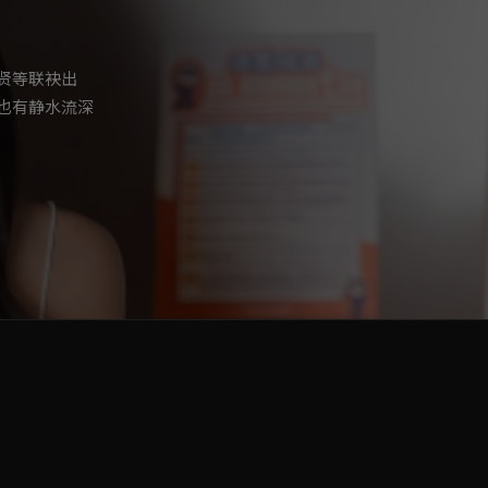
贤等联袂出
也有静水流深