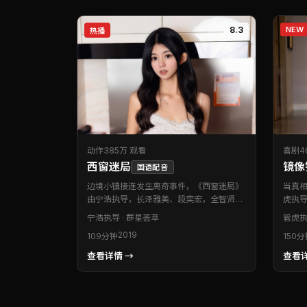
8.3
NEW
热播
动作
385万 观看
喜剧
4
西窗迷局
镜像
国语配音
边境小镇接连发生离奇事件，《西窗迷局》
当真
由宁浩执导，长泽雅美、段奕宏，全智贤等
虎执导
联袂出演。本片为中国台湾出品的动作类型
雅美
宁浩
执导 · 群星荟萃
管虎
执
作品。节奏收放自如，既有贴身肉搏的燃
型作
2019
109分钟
150
点，也有静水流深的留白。适合喜欢强情节
独特
与人物刻画的观众。
上重
查看详情 →
查看详