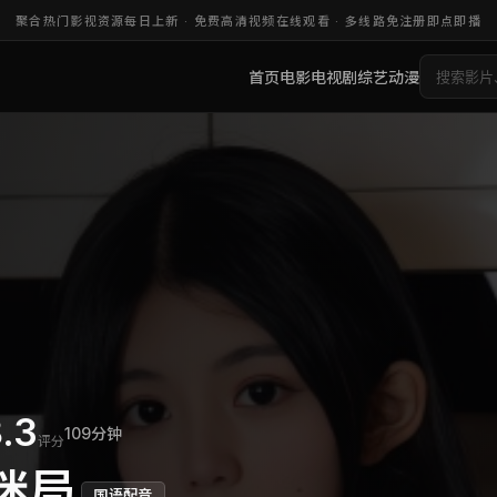
聚合热门影视资源每日上新 ·
免费高清视频在线观看
· 多线路免注册即点即播
首页
电影
电视剧
综艺
动漫
.3
109分钟
评分
迷局
国语配音