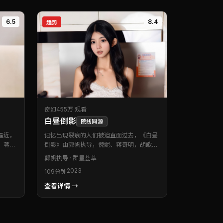
6.5
8.4
趋势
奇幻
455万 观看
白昼倒影
院线同源
逼近，
记忆出现裂痕的人们被迫直面过去，《白昼
、蒋奇
倒影》由郭帆执导，倪妮、蒋奇明，胡歌、
为中国
周冬雨等联袂出演。本片为日本出品的奇幻
郭帆
执导 · 群星荟萃
与作者
类型作品。节奏收放自如，既有贴身肉搏的
2023
109分钟
平衡。
燃点，也有静水流深的留白。适合喜欢强情
。
节与人物刻画的观众。
查看详情 →