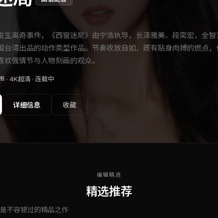
发生离奇事件，《西窗迷局》由宁浩执导，长泽雅美、段奕宏，全智
国台湾出品的动作类型作品。节奏收放自如，既有贴身肉搏的燃点，
喜欢强情节与人物刻画的观众。
 · 4K超清 ·
连载中
详细信息
收藏
编辑精选
精选推荐
是不容错过的精品之作