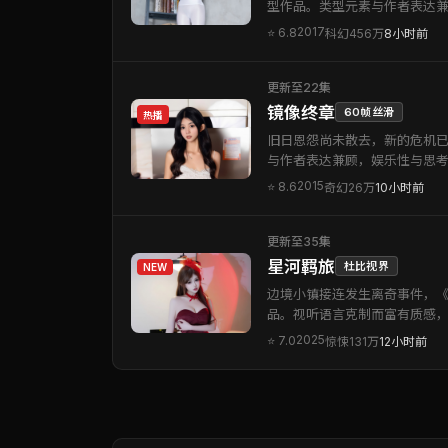
型作品。类型元素与作者表达
2017
⭐
6.8
科幻
456万
8小时前
更新至22集
镜像终章
60帧丝滑
热播
旧日恩怨尚未散去，新的危机
与作者表达兼顾，娱乐性与思
2015
⭐
8.6
奇幻
26万
10小时前
更新至35集
星河羁旅
杜比视界
NEW
边境小镇接连发生离奇事件，《
品。视听语言克制而富有质感
2025
⭐
7.0
惊悚
131万
12小时前