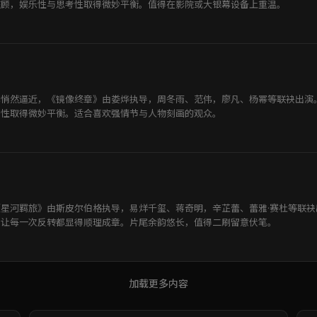
兼顾，娱乐性与思考性取得微妙平衡。值得在影院或大银幕设备上重温。
已悄然逼近，《镜像终章》由娄烨执导，周冬雨、范伟，廖凡、杨幂等联袂出演
考性取得微妙平衡。适合喜欢强情节与人物刻画的观众。
星河羁旅》由斯皮尔伯格执导，易烊千玺、蒋奇明，辛芷蕾、蕾雅·赛杜等联
，让每一次反转都显得顺理成章。片尾余韵悠长，值得二刷留意伏笔。
加载更多内容