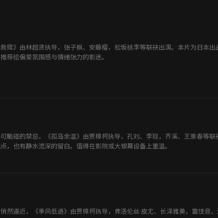
点救赎》由林超贤执导，张子枫、安藤樱，松坂桃李等联袂出演。本片为日本出
。推荐给偏爱氛围感与情绪张力的影迷。
不可触碰的禁忌，《孤岛余温》由贾樟柯执导，孔刘、李现，齐溪、王景春等联
燃点，也有静水流深的留白。值得在影院或大银幕设备上重温。
悄然逼近，《季风低语》由贾樟柯执导，弗洛伦丝·皮尤、长泽雅美，雷佳音