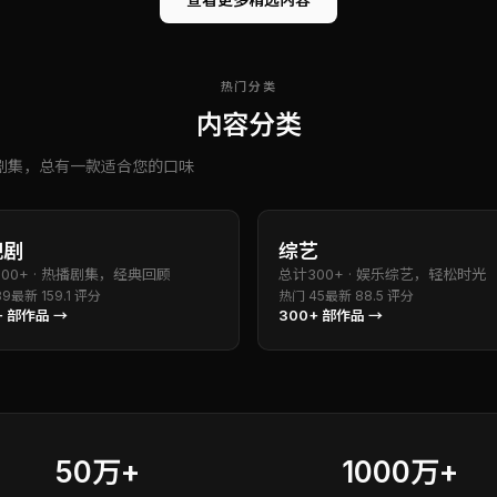
热门分类
内容分类
剧集，总有一款适合您的口味
视剧
综艺
800+
·
热播剧集，经典回顾
总计
300+
·
娱乐综艺，轻松时光
89
最新
15
9.1
评分
热门
45
最新
8
8.5
评分
+
部作品 →
300+
部作品 →
50万+
1000万+