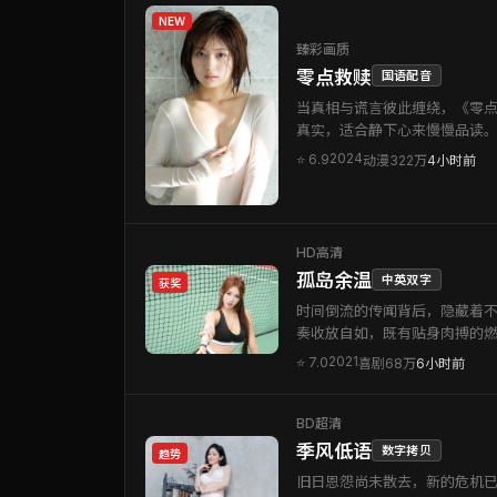
NEW
臻彩画质
零点救赎
国语配音
当真相与谎言彼此缠绕，《零
真实，适合静下心来慢慢品读
2024
⭐
6.9
动漫
322万
4小时前
HD高清
孤岛余温
中英双字
获奖
时间倒流的传闻背后，隐藏着
奏收放自如，既有贴身肉搏的
2021
⭐
7.0
喜剧
68万
6小时前
BD超清
季风低语
数字拷贝
趋势
旧日恩怨尚未散去，新的危机已